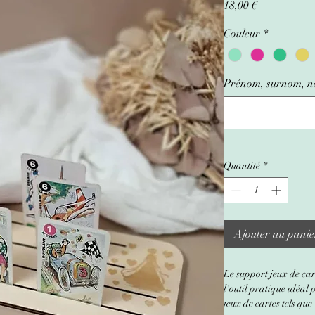
Prix
18,00 €
Couleur
*
Prénom, surnom, nom
Quantité
*
Ajouter au panie
Le support jeux de car
l'outil pratique idéal 
jeux de cartes tels que