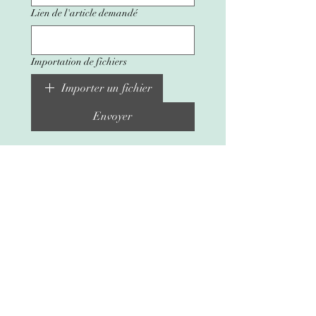
Lien de l'article demandé
Importation de fichiers
Importer un fichier
Envoyer
Mentions Légales
Conditions générales de ventes
Politique de confidentialité
Presse
Délais