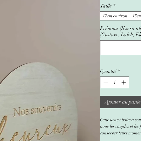
Taille
*
17cm environ
13cm
Prénoms (Il sera al
[Gustave, Laleh, Elo
Quantité
*
Ajouter au panie
Cette urne / boite à so
pour les couples et les
conserver leurs momen