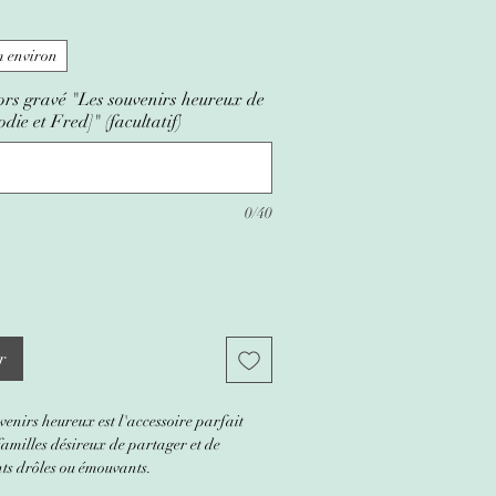
 environ
ors gravé "Les souvenirs heureux de
die et Fred]" (facultatif)
0/40
r
uvenirs heureux est l'accessoire parfait
 familles désireux de partager et de
ts drôles ou émouvants.