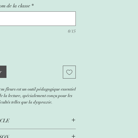
m de la classe
*
0/15
r
cm fleurs est un outil pédagogique essentiel
e la lecture, spécialement conçu pour les
cultés telles que la dyspraxie.
ualité et mesurant 15 cm, cette règle
ICLE
ment fonctionnelle, mais également
jolies fleurs pour rendre l'expérience
agréable.
ISON