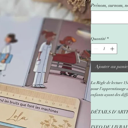
Prénom, surnom, no
Quantité
*
Ajouter au panie
La Règle de lecture 15
pour l'apprentissage d
enfants ayant des diffi
Fabriquée en bois de q
DÉTAILS D'ART
graduée est non seule
personnalisée avec de 
Taille (environ)
:
d'apprentissage plus 
INFO DE LIVRA